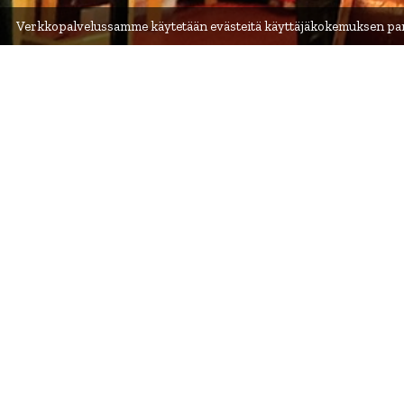
Verkkopalvelussamme käytetään evästeitä käyttäjäkokemuksen para
Folk Extreme
Folk Extreme on Tamper
kansanmusiikin organis
Folk Extremen ydintoiminta keskittyy ohjelmamyy
kansainvälisesti kiinnostavia taiteentekijöitä, j