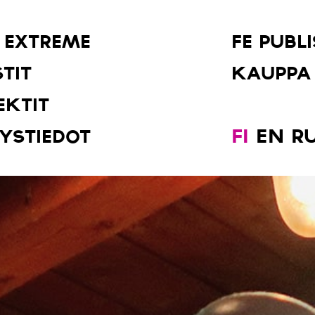
 EXTREME
FE PUBL
STIT
KAUPPA
EKTIT
FI
EN
R
YSTIEDOT