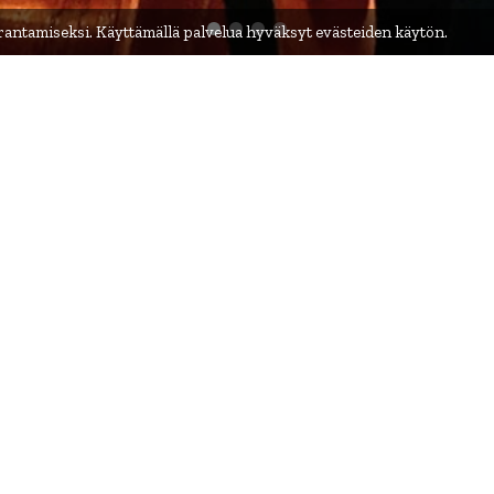
ntamiseksi. Käyttämällä palvelua hyväksyt evästeiden käytön.
eella kotipaikkaansa pitä
aatio.
ntiin ja esitystaiteen tuotantoon. Folk Extremen arti
otka vievät myötätuulessa musiikkia, tanssia ja eloku